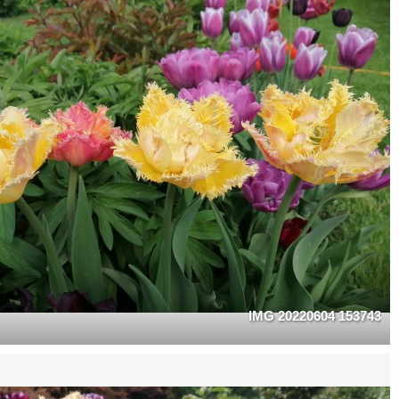
IMG 20220604 153743