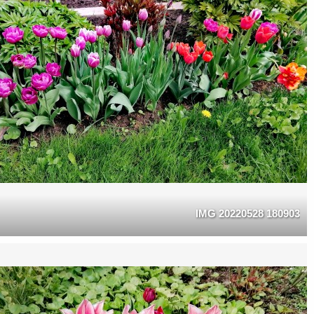
IMG 20220528 180903