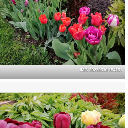
IMG 20220530 154151