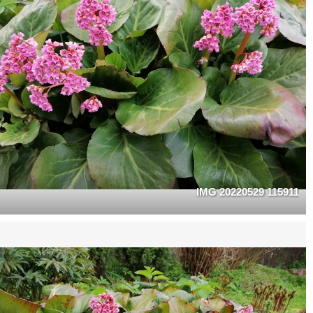
IMG 20220529 115911