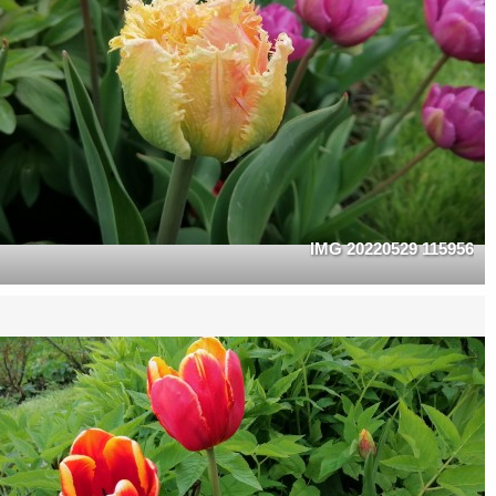
IMG 20220529 115956