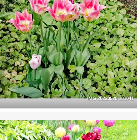
IMG 20220528 181041