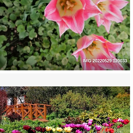
IMG 20220529 120033