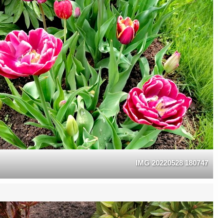
IMG 20220528 180747