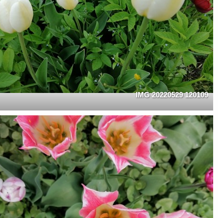
IMG 20220529 120109