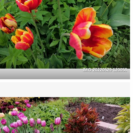
IMG 20220529 120058