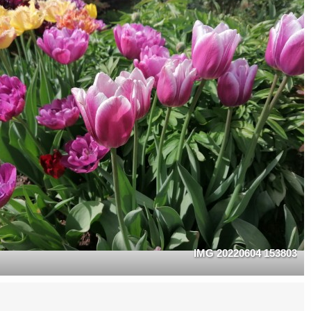
IMG 20220604 153803