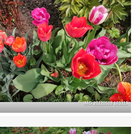
IMG 20220528 103319