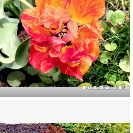
IMG 20220528 180942