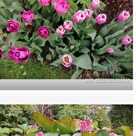
IMG 20220529 115940