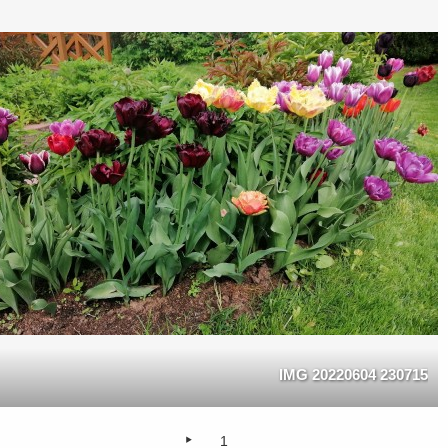
IMG 20220604 230715
1