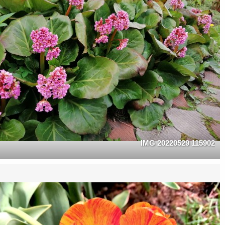
IMG 20220529 115902