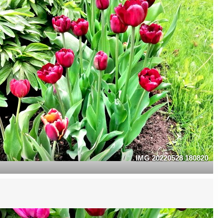
IMG 20220528 180820