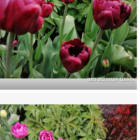
IMG 20220529 115949