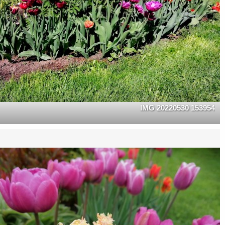
IMG 20220530 153954