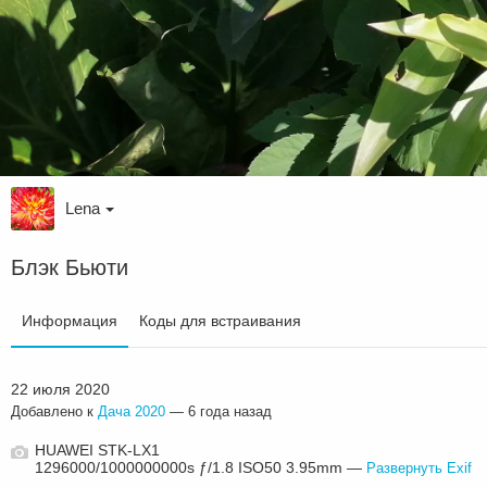
Lena
Блэк Бьюти
Информация
Коды для встраивания
22 июля 2020
Добавлено к
Дача 2020
—
6 года назад
HUAWEI STK-LX1
1296000/1000000000s ƒ/1.8 ISO50 3.95mm —
Развернуть Exif